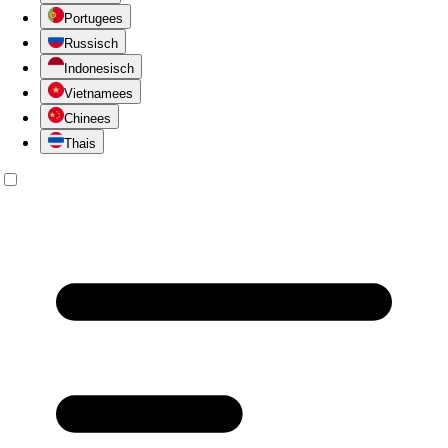
Portugees
Russisch
Indonesisch
Vietnamees
Chinees
Thais