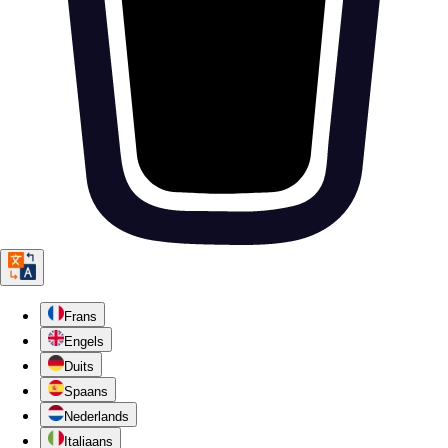
Frans
Engels
Duits
Spaans
Nederlands
Italiaans