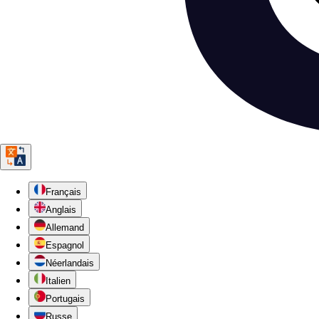
Français
Anglais
Allemand
Espagnol
Néerlandais
Italien
Portugais
Russe