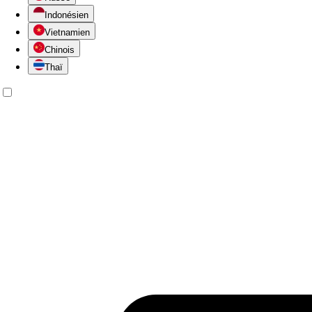
Indonésien
Vietnamien
Chinois
Thaï